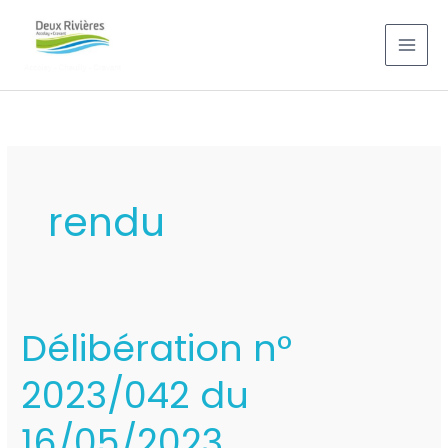
Aller
au
contenu
rendu
Délibération n°
Délibération
n°
2023/042 du
2023/042
du
16/05/2023
16/05/2023