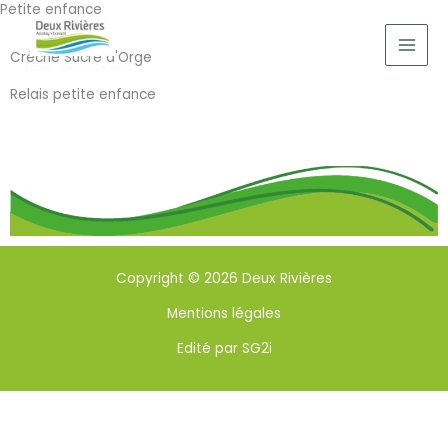
Petite enfance
Aller
au
Crèche Sucre d'Orge
contenu
Relais petite enfance
Copyright © 2026 Deux Rivières
Mentions légales
Edité par SG2i