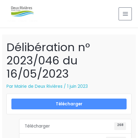
Aller
MAI
au
MEN
contenu
Délibération n°
2023/046 du
16/05/2023
Par
Mairie de Deux Rivières
/
1 juin 2023
Télécharger
268
Télécharger