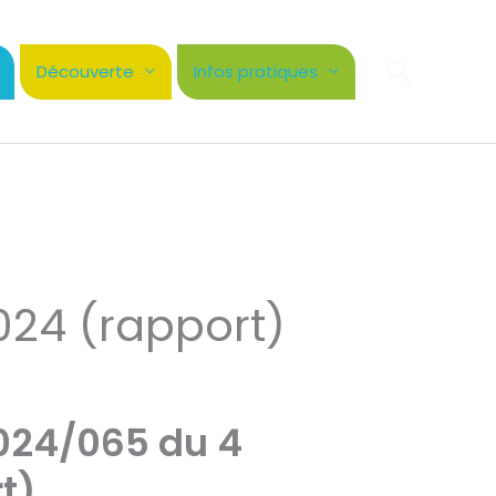
Recher
Découverte
Infos pratiques
024 (rapport)
2024/065 du 4
t)