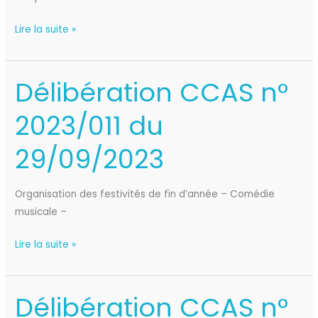
Lire la suite »
Délibération CCAS n°
Délibération
CCAS
2023/011 du
n°
2023/011
29/09/2023
du
29/09/2023
Organisation des festivités de fin d’année – Comédie
musicale –
Lire la suite »
Délibération CCAS n°
Délibération
CCAS