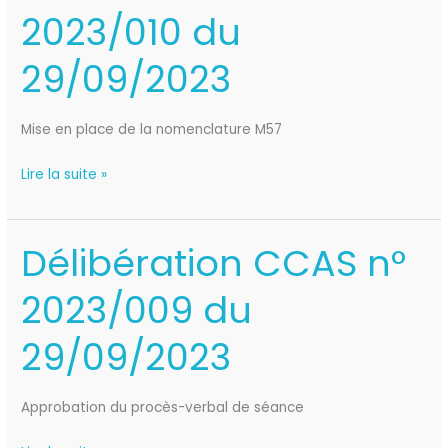
2023/010 du
n°
2023/010
29/09/2023
du
29/09/2023
Mise en place de la nomenclature M57
Lire la suite »
Délibération CCAS n°
Délibération
CCAS
2023/009 du
n°
2023/009
29/09/2023
du
29/09/2023
Approbation du procès-verbal de séance