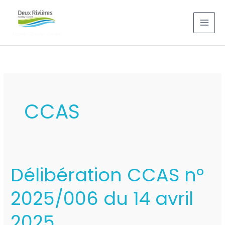
Aller
au
contenu
CCAS
Délibération CCAS n°
Délibération
CCAS
2025/006 du 14 avril
n°
2025/006
2025
du