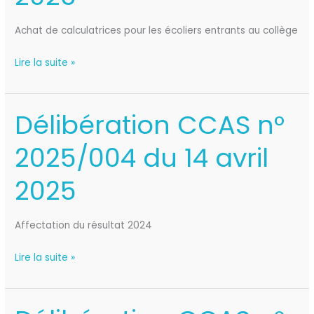
14
avril
Achat de calculatrices pour les écoliers entrants au collège
2025
Lire la suite »
Délibération CCAS n°
Délibération
CCAS
2025/004 du 14 avril
n°
2025/004
2025
du
14
avril
Affectation du résultat 2024
2025
Lire la suite »
Délibération