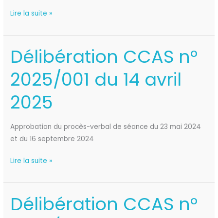
2025
Lire la suite »
Délibération CCAS n°
Délibération
CCAS
2025/001 du 14 avril
n°
2025/001
2025
du
14
avril
Approbation du procès-verbal de séance du 23 mai 2024
2025
et du 16 septembre 2024
Lire la suite »
Délibération CCAS n°
Délibération
CCAS