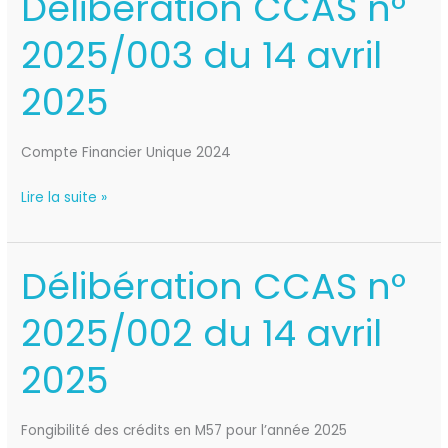
Délibération CCAS n°
CCAS
2025/003 du 14 avril
n°
2025/003
2025
du
14
avril
Compte Financier Unique 2024
2025
Lire la suite »
Délibération CCAS n°
Délibération
CCAS
2025/002 du 14 avril
n°
2025/002
2025
du
14
avril
Fongibilité des crédits en M57 pour l’année 2025