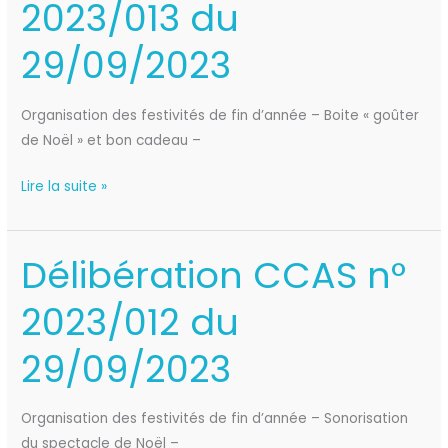
2023/013 du
n°
2023/013
29/09/2023
du
29/09/2023
Organisation des festivités de fin d’année – Boite « goûter
de Noël » et bon cadeau –
Lire la suite »
Délibération CCAS n°
Délibération
CCAS
2023/012 du
n°
2023/012
29/09/2023
du
29/09/2023
Organisation des festivités de fin d’année – Sonorisation
du spectacle de Noël –