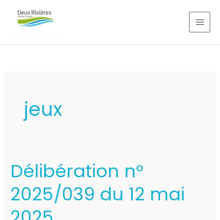
Aller
au
contenu
jeux
Délibération n°
Délibération
n°
2025/039 du 12 mai
2025/039
du
2025
12