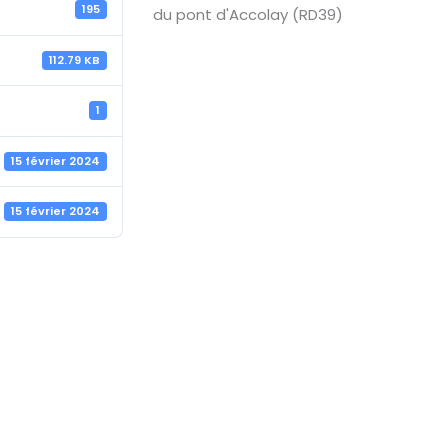
195
du pont d'Accolay (RD39)
112.79 KB
1
15 février 2024
15 février 2024