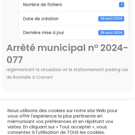
Nombre de fichiers
1
Date de création
29 août 2024
Dernière mise à jour
29 août 2024
Arrêté municipal n° 2024-
077
réglementant la circulation et le stationnement parking rue
de Bonnielle à Cravant
←
Fichier précédent
Fichier suivant
→
Nous utilisons des cookies sur notre site Web pour
vous offrir l'expérience la plus pertinente en
mémorisant vos préférences et en répétant vos
visites. En cliquant sur « Tout accepter », vous
consentez à l'utilisation de TOUS les cookies.
Copyright © 2026 Deux Rivières