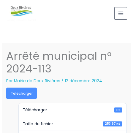
Aller
au
contenu
Arrêté municipal n°
2024-113
Par
Mairie de Deux Rivières
/
12 décembre 2024
Télécharger
Télécharger
116
Taille du fichier
253.97 KB