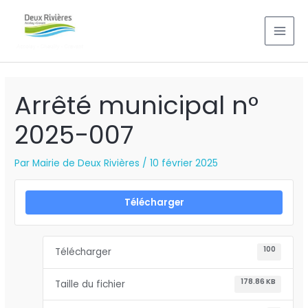
Aller
MAI
au
MEN
contenu
Arrêté municipal n°
2025-007
Par
Mairie de Deux Rivières
/
10 février 2025
Télécharger
100
Télécharger
178.86 KB
Taille du fichier