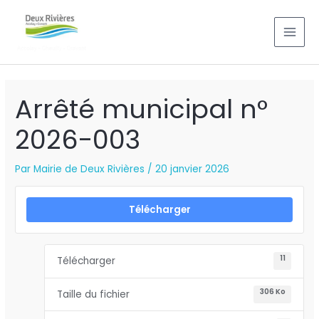
Aller
MAI
au
MEN
contenu
Arrêté municipal n°
2026-003
Par
Mairie de Deux Rivières
/
20 janvier 2026
Télécharger
11
Télécharger
306 Ko
Taille du fichier