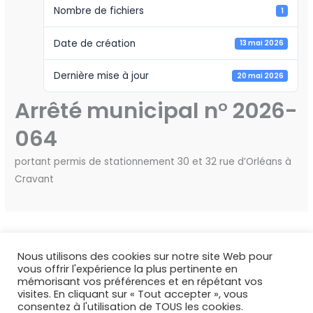
Nombre de fichiers
1
Date de création
13 mai 2026
Dernière mise à jour
20 mai 2026
Arrêté municipal n° 2026-
064
portant permis de stationnement 30 et 32 rue d’Orléans à
Cravant
←
Fichier précédent
Fichier suivant
→
Nous utilisons des cookies sur notre site Web pour
vous offrir l'expérience la plus pertinente en
mémorisant vos préférences et en répétant vos
visites. En cliquant sur « Tout accepter », vous
consentez à l'utilisation de TOUS les cookies.
Copyright © 2026 Deux Rivières