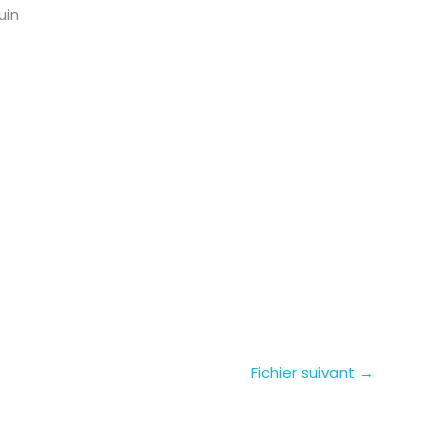
uin
Fichier suivant
→