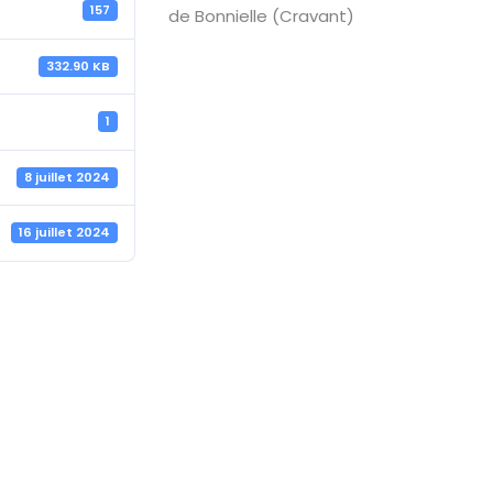
157
de Bonnielle (Cravant)
332.90 KB
1
8 juillet 2024
16 juillet 2024