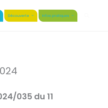
Recher
Découverte
Infos pratiques
2024
024/035 du 11