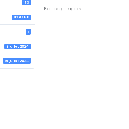
153
Bal des pompiers
117.67 KB
1
2 juillet 2024
16 juillet 2024