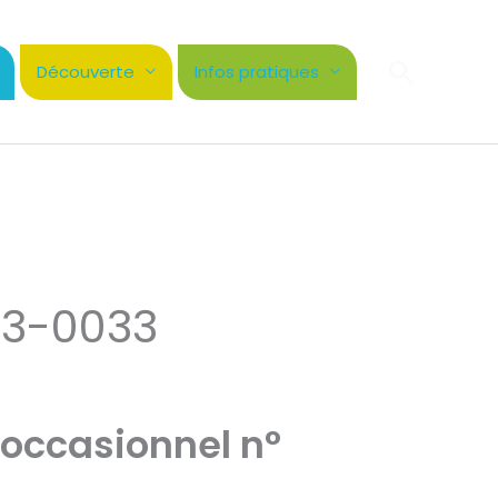
Recher
Découverte
Infos pratiques
23-0033
 occasionnel n°